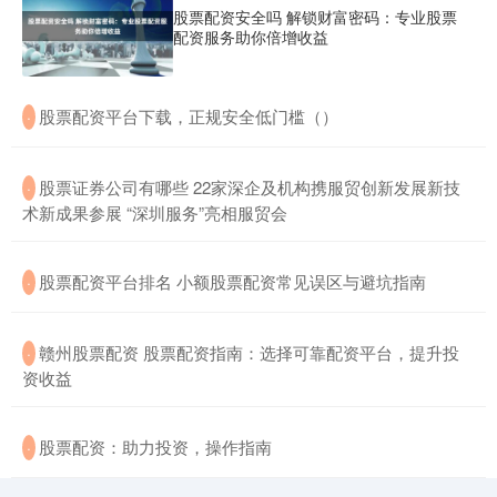
股票配资安全吗 解锁财富密码：专业股票
配资服务助你倍增收益
​股票配资平台下载，正规安全低门槛（）
·
​股票证券公司有哪些 22家深企及机构携服贸创新发展新技
·
术新成果参展 “深圳服务”亮相服贸会
​股票配资平台排名 小额股票配资常见误区与避坑指南
·
​赣州股票配资 股票配资指南：选择可靠配资平台，提升投
·
资收益
​股票配资：助力投资，操作指南
·