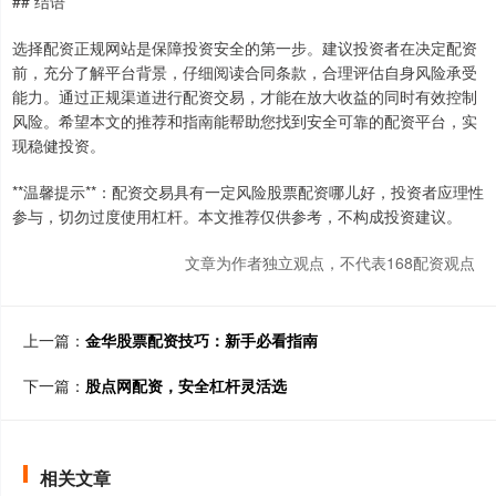
## 结语
选择配资正规网站是保障投资安全的第一步。建议投资者在决定配资
前，充分了解平台背景，仔细阅读合同条款，合理评估自身风险承受
能力。通过正规渠道进行配资交易，才能在放大收益的同时有效控制
风险。希望本文的推荐和指南能帮助您找到安全可靠的配资平台，实
现稳健投资。
**温馨提示**：配资交易具有一定风险股票配资哪儿好，投资者应理性
参与，切勿过度使用杠杆。本文推荐仅供参考，不构成投资建议。
文章为作者独立观点，不代表168配资观点
上一篇：
金华股票配资技巧：新手必看指南
下一篇：
股点网配资，安全杠杆灵活选
相关文章