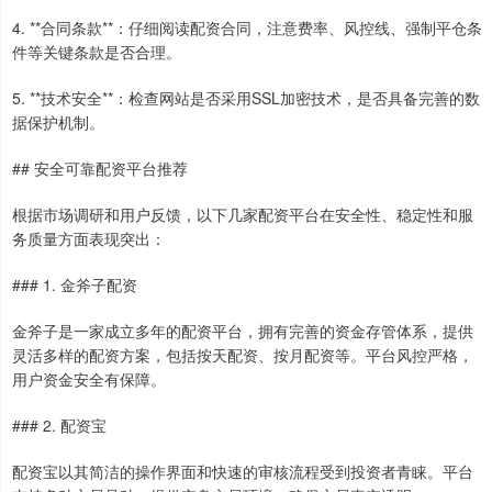
4. **合同条款**：仔细阅读配资合同，注意费率、风控线、强制平仓条
件等关键条款是否合理。
5. **技术安全**：检查网站是否采用SSL加密技术，是否具备完善的数
据保护机制。
## 安全可靠配资平台推荐
根据市场调研和用户反馈，以下几家配资平台在安全性、稳定性和服
务质量方面表现突出：
### 1. 金斧子配资
金斧子是一家成立多年的配资平台，拥有完善的资金存管体系，提供
灵活多样的配资方案，包括按天配资、按月配资等。平台风控严格，
用户资金安全有保障。
### 2. 配资宝
配资宝以其简洁的操作界面和快速的审核流程受到投资者青睐。平台